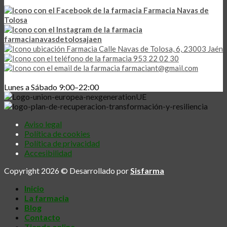
Farmacia Navas de
Tolosa
farmacianavasdetolosajaen
Calle Navas de Tolosa, 6, 23003 Jaén
953 22 02 30
farmaciant@gmail.com
Lunes a Sábado 9:00–22:00
Aviso legal
Política de cookies
Política de privacidad
Accesibilidad
Copyright 2026 © Desarrollado por
Sisfarma
Inicio
La farmacia
Blog
Contacto
Tienda online