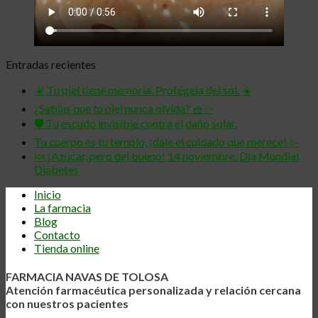
Entradas recientes
☀️ Tu piel tiene memoria. Protégela del sol. ☀️
¿Sabías que tu piel nunca olvida? 🧺✨
🛡️ Tu escudo invisible contra el daño solar.
Tu cuerpo es tu templo, ¡dale el cuidado que merece! ✨
🍬 ¡Azúcar, pero del bueno! 14 noviembre. Día Mundial
Diabetes
Inicio
La farmacia
Blog
Contacto
Tienda online
FARMACIA NAVAS DE TOLOSA
Atención farmacéutica personalizada y relación cercana
con nuestros pacientes