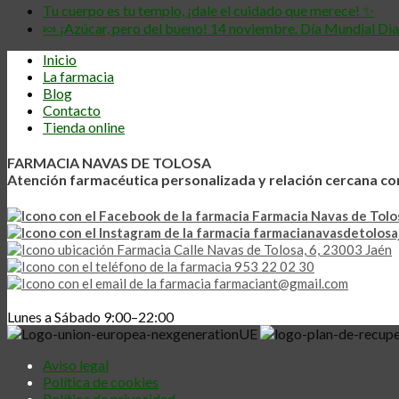
Tu cuerpo es tu templo, ¡dale el cuidado que merece! ✨
🍬 ¡Azúcar, pero del bueno! 14 noviembre. Día Mundial Di
Inicio
La farmacia
Blog
Contacto
Tienda online
FARMACIA NAVAS DE TOLOSA
Atención farmacéutica personalizada y relación cercana co
Farmacia Navas de Tolo
farmacianavasdetolosa
Calle Navas de Tolosa, 6, 23003 Jaén
953 22 02 30
farmaciant@gmail.com
Lunes a Sábado 9:00–22:00
Aviso legal
Política de cookies
Política de privacidad