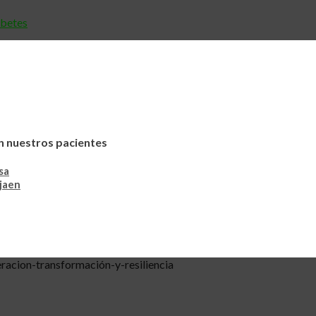
abetes
n nuestros pacientes
sa
jaen