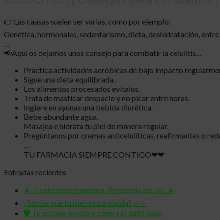
👉Las causas suelen ser varias, como por ejemplo:
Genética, hormonales, sedentarismo, dieta, deshidratación, entre 
…
📢Aquí os dejamos unos consejo para combatir la celulitis…
Practica actividades aeróbicas de bajo impacto regularme
Sigue una dieta equilibrada.
Los alimentos procesados evítalos.
Trata de masticar despacio y no picar entre horas.
Ingiere en ayunas una bebida diurética.
Bebe abundante agua.
Masajea e hidrata tu piel de manera regular.
Pregúntanos por cremas anticelulíticas, reafirmantes o redu
…
TU FARMACIA SIEMPRE CONTIGO❤❤
Entradas recientes
☀️ Tu piel tiene memoria. Protégela del sol. ☀️
¿Sabías que tu piel nunca olvida? 🧺✨
🛡️ Tu escudo invisible contra el daño solar.